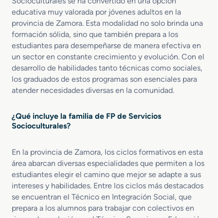
o
Socioculturales se ha convertido en una opción
d
e
d
s
educativa muy valorada por jóvenes adultos en la
o
g
d
t
provincia de Zamora. Esta modalidad no solo brinda una
M
r
e
e
formación sólida, sino que también prepara a los
e
a
G
n
estudiantes para desempeñarse de manera efectiva en
d
c
é
i
un sector en constante crecimiento y evolución. Con el
i
i
n
b
desarrollo de habilidades tanto técnicas como sociales,
o
ó
e
l
los graduados de estos programas son esenciales para
e
n
r
e
n
atender necesidades diversas en la comunidad.
S
o
A
o
t
c
¿Qué incluye la familia de FP de Servicios
e
i
Socioculturales?
n
a
c
l
i
En la provincia de Zamora, los ciclos formativos en esta
ó
área abarcan diversas especialidades que permiten a los
n
estudiantes elegir el camino que mejor se adapte a sus
a
intereses y habilidades. Entre los ciclos más destacados
P
se encuentran el Técnico en Integración Social, que
e
prepara a los alumnos para trabajar con colectivos en
r