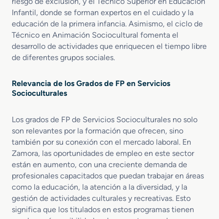
riesgo de exclusión, y el Técnico Superior en Educación
s
Infantil, donde se forman expertos en el cuidado y la
o
educación de la primera infancia. Asimismo, el ciclo de
n
Técnico en Animación Sociocultural fomenta el
a
s
desarrollo de actividades que enriquecen el tiempo libre
e
de diferentes grupos sociales.
n
S
Relevancia de los Grados de FP en Servicios
i
Socioculturales
t
u
a
Los grados de FP de Servicios Socioculturales no solo
c
son relevantes por la formación que ofrecen, sino
i
también por su conexión con el mercado laboral. En
ó
Zamora, las oportunidades de empleo en este sector
n
están en aumento, con una creciente demanda de
d
profesionales capacitados que puedan trabajar en áreas
e
como la educación, la atención a la diversidad, y la
D
gestión de actividades culturales y recreativas. Esto
e
significa que los titulados en estos programas tienen
p