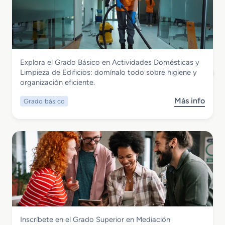
G
r
a
d
o
S
Servicios Socioculturales y a la Comunidad
Explora el Grado Básico en Actividades Domésticas y
u
Grado Básico en Actividades Domésticas
Limpieza de Edificios: domínalo todo sobre higiene y
p
y Limpieza de Edificios
organización eficiente.
e
r
Más info
Grado básico
s
i
o
o
b
r
r
e
e
n
G
A
r
n
a
i
d
m
o
a
B
c
Servicios Socioculturales y a la Comunidad
Inscríbete en el Grado Superior en Mediación
á
i