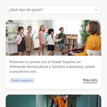
Servicios Socioculturales y a la Comunidad
Potencia tu carrera con el Grado Superior en
Grado Superior en Animación
Animación Sociocultural y Turística a distancia, ¡únete
Sociocultural y Turística
a proyectos con…
Más info
Grado superior
s
o
b
r
e