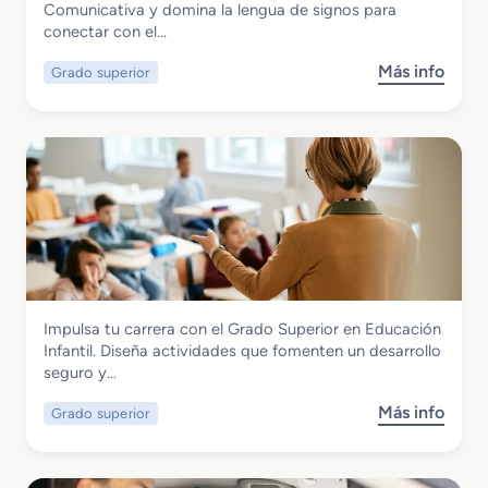
Grado Superior en Mediación
Comunicativa y domina la lengua de signos para
s
ó
Comunicativa
conectar con el…
i
n
c
S
Más info
Grado superior
s
o
o
o
e
c
b
n
i
r
A
o
e
c
c
G
t
u
r
i
l
a
v
t
d
i
u
o
d
r
S
a
a
Servicios Socioculturales y a la Comunidad
Impulsa tu carrera con el Grado Superior en Educación
u
d
l
Grado Superior en Educación Infantil
Infantil. Diseña actividades que fomenten un desarrollo
p
e
y
seguro y…
e
s
T
r
D
u
Más info
Grado superior
s
i
o
r
o
o
m
í
b
r
é
s