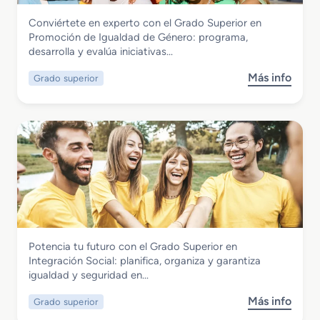
S
c
a
c
Servicios Socioculturales y a la Comunidad
Conviértete en experto con el Grado Superior en
u
i
i
Grado Superior en Promoción de
Promoción de Igualdad de Género: programa,
p
ó
o
Igualdad de Género
desarrolla y evalúa iniciativas…
e
n
s
r
I
Más info
Grado superior
s
i
n
o
o
f
b
r
a
r
e
n
e
n
t
G
F
i
r
o
l
a
r
d
m
o
a
S
c
Servicios Socioculturales y a la Comunidad
Potencia tu futuro con el Grado Superior en
u
i
Grado Superior en Integración Social
Integración Social: planifica, organiza y garantiza
p
ó
igualdad y seguridad en…
e
n
r
p
Más info
Grado superior
s
i
a