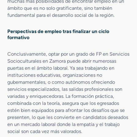
e
muchas más posibilidades de encontrar empleo en un
n
ámbito que es no solo gratificante, sino también
d
fundamental para el desarrollo social de la región.
e
n
Perspectivas de empleo tras finalizar un ciclo
c
formativo
i
a
Conclusivamente, optar por un grado de FP en Servicios
Socioculturales en Zamora puede abrir numerosas
puertas en el ámbito laboral. Ya sea trabajando en
instituciones educativas, organizaciones no
gubernamentales, o como autónomos ofreciendo
servicios especializados, las salidas profesionales son
variadas y enriquecedoras. La formación práctica,
combinada con la teoría, asegura que los egresados
estén bien equipados para afrontar los desafíos que se
presenten, lo que les convierte en candidatos deseados
en un mercado laboral donde la empatía y el trabajo
social son cada vez más valorados.