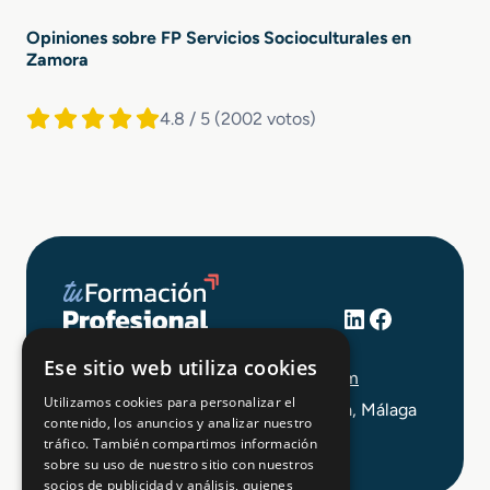
Opiniones sobre FP Servicios Socioculturales en
Zamora
4.8 / 5
(2002 votos)
LinkedIn
Facebook
+34 648 403 873
Ese sitio web utiliza cookies
info@tuformacionprofesional.com
Utilizamos cookies para personalizar el
C/ Alameda Principal 21, 2ª Planta, Málaga
contenido, los anuncios y analizar nuestro
tráfico. También compartimos información
sobre su uso de nuestro sitio con nuestros
socios de publicidad y análisis, quienes