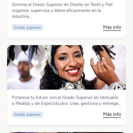
s
Textil, Confección y Piel
Domina el Grado Superior en Diseño en Textil y Piel:
á
i
y
Grado Superior en Diseño en Textil y Piel
organiza, supervisa y lidera eficazmente en la
s
ó
d
industria…
i
n
e
c
y
P
Más info
Grado superior
s
o
E
i
o
e
n
e
b
n
n
l
r
T
o
e
a
b
G
p
l
r
i
e
a
c
c
d
e
i
o
r
m
S
í
i
Textil, Confección y Piel
Potencia tu futuro con el Grado Superior en Vestuario
u
a
e
Grado Superior en Vestuario a Medida y
a Medida y de Espectáculos: crea, gestiona y entrega…
p
y
n
de Espectáculos
e
C
t
Más info
Grado superior
s
r
o
o
o
i
r
d
b
o
t
e