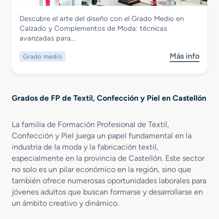
u
l
S
a
Textil, Confección y Piel
Descubre el arte del diseño con el Grado Medio en
u
r
Grado Medio en Calzado y
Calzado y Complementos de Moda: técnicas
p
i
Complementos de Moda
avanzadas para…
e
o
r
a
Más info
Grado medio
s
i
M
o
o
e
b
r
d
r
e
i
Grados de FP de Textil, Confección y Piel en Castellón
e
n
d
G
D
a
r
i
y
La familia de Formación Profesional de Textil,
a
s
d
Confección y Piel juega un papel fundamental en la
d
e
e
industria de la moda y la fabricación textil,
o
ñ
E
especialmente en la provincia de Castellón. Este sector
M
o
s
no solo es un pilar económico en la región, sino que
e
y
p
también ofrece numerosas oportunidades laborales para
d
P
e
jóvenes adultos que buscan formarse y desarrollarse en
i
r
c
un ámbito creativo y dinámico.
o
o
t
e
d
á