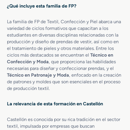
n
u
c
¿Qué incluye esta familia de FP?
C
c
u
a
c
l
La familia de FP de Textil, Confección y Piel abarca una
l
i
o
z
variedad de ciclos formativos que capacitan a los
ó
s
a
n
estudiantes en diversas disciplinas relacionadas con la
d
d
producción y diseño de prendas de vestir, así como en
o
e
el tratamiento de pieles y otros materiales. Entre los
y
C
ciclos más destacados se encuentran el
Técnico en
C
a
Confección y Moda
, que proporciona las habilidades
o
l
necesarias para diseñar y confeccionar prendas, y el
m
z
Técnico en Patronaje y Moda
, enfocado en la creación
p
a
de patrones y moldes que son esenciales en el proceso
l
d
de producción textil.
e
o
m
y
e
C
La relevancia de esta formación en Castellón
n
o
t
m
o
Castellón es conocida por su rica tradición en el sector
p
s
l
textil, impulsada por empresas que buscan