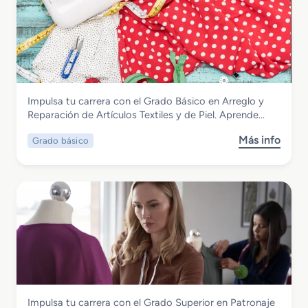
e
G
r
a
d
o
M
Textil, Confección y Piel
Impulsa tu carrera con el Grado Básico en Arreglo y
e
Grado Básico en Arreglo y Reparación
Reparación de Artículos Textiles y de Piel. Aprende…
d
de Artículos Textiles y de Piel
i
Más info
Grado básico
s
o
o
e
b
n
r
C
e
o
G
n
r
f
a
e
d
c
o
c
B
i
Textil, Confección y Piel
Impulsa tu carrera con el Grado Superior en Patronaje
á
ó