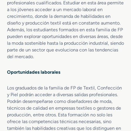
d
e
profesionales cualificados. Estudiar en esta área permite
e
m
a los jóvenes acceder a un mercado laboral en
M
e
crecimiento, donde la demanda de habilidades en
o
n
diseño y producción textil está en constante aumento.
d
t
Además, los estudiantes formados en esta familia de FP
a
o
pueden explorar oportunidades en diversas áreas, desde
s
la moda sostenible hasta la producción industrial, siendo
parte de un sector que evoluciona con las tendencias
del mercado.
Oportunidades laborales
Los graduados de la familia de FP de Textil, Confección
y Piel podrán acceder a diversas salidas profesionales.
Podrán desempeñarse como diseñadores de moda,
técnicos de calidad en empresas textiles o gestores de
producción, entre otros. Esta formación no solo les
ofrece las competencias técnicas necesarias, sino
también las habilidades creativas que los distinguen en