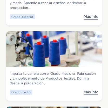
Grado Superior en Patronaje y Moda
y Moda. Aprende a escalar diseños, optimizar la
s
n
producción…
i
y
c
M
Más info
Grado superior
s
o
o
o
e
d
b
n
a
r
A
e
r
G
r
r
e
a
g
d
l
o
o
S
y
Textil, Confección y Piel
Impulsa tu carrera con el Grado Medio en Fabricación
u
R
Grado Medio en Fabricación y
y Ennoblecimiento de Productos Textiles. Domina
p
e
Ennoblecimiento de Productos Textiles
desde la preparación…
e
p
r
a
Más info
Grado medio
s
i
r
o
o
a
b
r
c