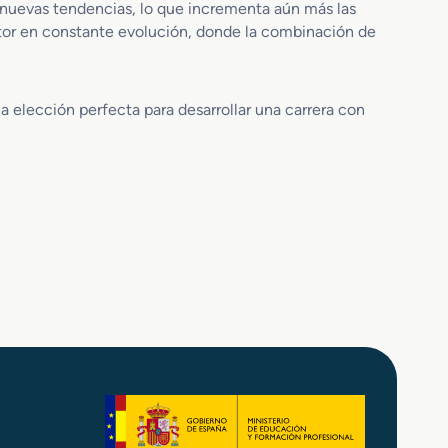
 nuevas tendencias, lo que incrementa aún más las
s
ector en constante evolución, donde la combinación de
C
e
r
á
a elección perfecta para desarrollar una carrera con
m
i
c
o
s