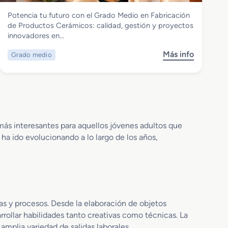
Vidrio y Cerámica
Potencia tu futuro con el Grado Medio en Fabricación
Grado Medio en Fabricación de
de Productos Cerámicos: calidad, gestión y proyectos
Productos Cerámicos
innovadores en…
Más info
Grado medio
s
o
b
r
e
G
r
más interesantes para aquellos jóvenes adultos que
a
 ha ido evolucionando a lo largo de los años,
d
o
M
e
d
i
cas y procesos. Desde la elaboración de objetos
o
rollar habilidades tanto creativas como técnicas. La
e
amplia variedad de salidas laborales.