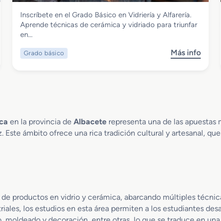
Vidrio y Cerámica
Inscríbete en el Grado Básico en Vidriería y Alfarería.
Grado Básico en Vidriería y Alfarería
Aprende técnicas de cerámica y vidriado para triunfar
en…
Más info
Grado básico
s
o
b
r
e
G
r
ica
en la provincia de
Albacete
representa una de las apuestas 
a
. Este ámbito ofrece una rica tradición cultural y artesanal, que
d
o
B
á
s
i
ón de productos en vidrio y cerámica, abarcando múltiples técni
c
ales, los estudios en esta área permiten a los estudiantes desar
o
, moldeado y decoración, entre otras, lo que se traduce en una 