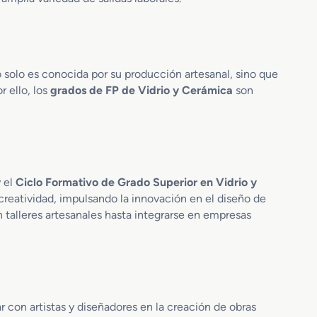
n
F
a
b
r
o solo es conocida por su producción artesanal, sino que
i
 ello, los
grados de FP de Vidrio y Cerámica
son
c
a
c
i
ó
n
d
 el
Ciclo Formativo de Grado Superior en Vidrio y
e
creatividad, impulsando la innovación en el diseño de
P
 talleres artesanales hasta integrarse en empresas
r
o
d
u
c
t
 con artistas y diseñadores en la creación de obras
o