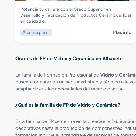
Vidrio y Cerámica
Potencia tu carrera con el Grado Superior en
Grado Superior en Desarrollo y
Desarrollo y Fabricación de Productos Cerámicos, líder
Fabricación de Productos Cerámicos
en calidad e…
Más info
Grado superior
s
o
b
r
Grados de FP de Vidrio y Cerámica en Albacete
e
G
r
La familia de Formación Profesional de
Vidrio y Cerám
a
buscan formarse en un sector artístico y técnico a la vez
d
adaptándose a las necesidades del mercado actual.
o
S
¿Qué es la familia de FP de Vidrio y Cerámica?
u
p
e
Esta familia de FP se centra en la creación y fabricaci
r
decorativos hasta la producción de componentes industri
i
formación incluye el aprendizaje de técnicas de soplado