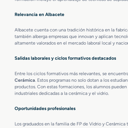
o
r
e
Relevancia en Albacete
n
D
Albacete cuenta con una tradición histórica en la fabric
e
también alberga empresas que innovan y aplican tecnolog
s
altamente valorados en el mercado laboral local y nacion
a
r
r
Salidas laborales y ciclos formativos destacados
o
l
l
Entre los ciclos formativos más relevantes, se encuentr
o
Cerámica
. Estos programas no solo dotan a los estudi
y
productos. Con estas formaciones, los alumnos pueden a
F
industriales dedicadas a la cerámica y el vidrio.
a
b
Oportunidades profesionales
r
i
c
Los graduados en la familia de FP de Vidrio y Cerámica 
a