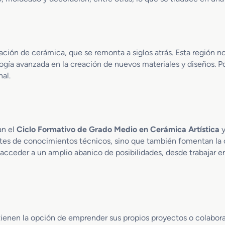
e
n
V
i
d
ación de cerámica, que se remonta a siglos atrás. Esta región n
r
ía avanzada en la creación de nuevos materiales y diseños. Por
i
al.
e
r
í
a
y
A
an el
Ciclo Formativo de Grado Medio en Cerámica Artística
y
l
antes de conocimientos técnicos, sino que también fomentan la 
f
cceder a un amplio abanico de posibilidades, desde trabajar en
a
r
e
r
í
a
tienen la opción de emprender sus propios proyectos o colaborar