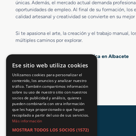
únicas. Además, el mercado actual demanda profesional
c
oportunidades de empleo. Al final de su formación, los
i
calidad artesanal y creatividad se convierte en su mejor
ó
n
d
Si te apasiona el arte, la creación y el trabajo manual, l
e
múltiples caminos por explorar.
P
r
Opiniones sobre FP Vidrio y Cerámica en Albacete
o
d
Ese sitio web utiliza cookies
u
4.5 / 5
(2229 votos)
Utilizamos cookies para personalizar el
c
contenido, los anuncios y analizar nuestro
t
tráfico. También compartimos información
o
sobre su uso de nuestro sitio con nuestros
s
socios de publicidad y análisis, quienes
C
pueden combinarla con otra información
e
que les haya proporcionado o que hayan
r
recopilado a partir del uso de sus servicios.
á
Más información
m
MOSTRAR TODOS LOS SOCIOS
(1572)
i
→