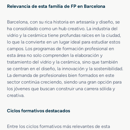
a
e
u
Relevancia de esta familia de FP en Barcelona
b
r
c
r
í
t
i
a
Barcelona, con su rica historia en artesanía y diseño, se
o
c
s
ha consolidado como un hub creativo. La industria del
a
C
vidrio y la cerámica tiene profundas raíces en la ciudad,
c
e
lo que la convierte en un lugar ideal para estudiar estos
i
r
campos. Los programas de formación profesional en
ó
á
esta área no solo comprenden la elaboración y
n
m
tratamiento del vidrio y la cerámica, sino que también
d
i
se centran en el diseño, la innovación y la sostenibilidad.
e
c
La demanda de profesionales bien formados en este
P
o
r
sector continúa creciendo, siendo una gran opción para
s
o
los jóvenes que buscan construir una carrera sólida y
d
creativa.
u
c
Ciclos formativos destacados
t
o
s
Entre los ciclos formativos más relevantes de esta