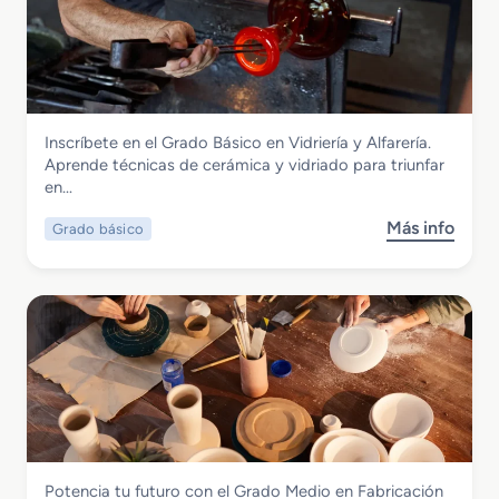
G
r
a
d
o
S
Vidrio y Cerámica
Inscríbete en el Grado Básico en Vidriería y Alfarería.
u
Grado Básico en Vidriería y Alfarería
Aprende técnicas de cerámica y vidriado para triunfar
p
en…
e
r
Más info
Grado básico
s
i
o
o
b
r
r
e
e
n
G
D
r
e
a
s
d
a
o
r
B
r
Vidrio y Cerámica
Potencia tu futuro con el Grado Medio en Fabricación
á
o