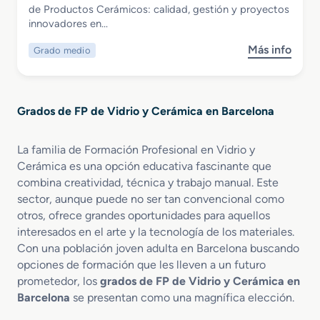
Grado Medio en Fabricación de
de Productos Cerámicos: calidad, gestión y proyectos
s
l
Productos Cerámicos
innovadores en…
i
l
c
o
Más info
Grado medio
s
o
y
o
e
F
b
n
a
r
V
b
Grados de FP de Vidrio y Cerámica en Barcelona
e
i
r
G
d
i
r
r
c
La familia de Formación Profesional en Vidrio y
a
i
a
Cerámica es una opción educativa fascinante que
d
e
c
combina creatividad, técnica y trabajo manual. Este
o
r
i
sector, aunque puede no ser tan convencional como
M
í
ó
otros, ofrece grandes oportunidades para aquellos
e
a
n
interesados en el arte y la tecnología de los materiales.
d
y
d
Con una población joven adulta en Barcelona buscando
i
A
e
opciones de formación que les lleven a un futuro
o
l
P
prometedor, los
grados de FP de Vidrio y Cerámica en
e
f
r
n
Barcelona
se presentan como una magnífica elección.
a
o
F
r
d