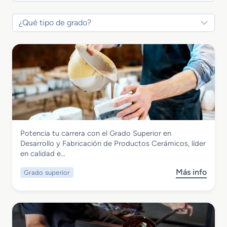
Vidrio y Cerámica
Potencia tu carrera con el Grado Superior en
Grado Superior en Desarrollo y
Desarrollo y Fabricación de Productos Cerámicos, líder
Fabricación de Productos Cerámicos
en calidad e…
Más info
Grado superior
s
o
b
r
e