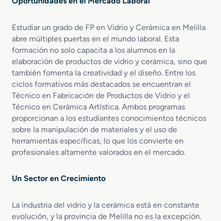
Oportunidades en el Mercado Laboral
b
r
c
r
í
t
i
a
Estudiar un grado de FP en Vidrio y Cerámica en Melilla
o
c
s
abre múltiples puertas en el mundo laboral. Esta
a
C
formación no solo capacita a los alumnos en la
c
e
elaboración de productos de vidrio y cerámica, sino que
i
r
también fomenta la creatividad y el diseño. Entre los
ó
á
ciclos formativos más destacados se encuentran el
n
m
Técnico en Fabricación de Productos de Vidrio y el
d
i
Técnico en Cerámica Artística. Ambos programas
e
c
proporcionan a los estudiantes conocimientos técnicos
P
o
r
sobre la manipulación de materiales y el uso de
s
o
herramientas específicas, lo que los convierte en
d
profesionales altamente valorados en el mercado.
u
c
Un Sector en Crecimiento
t
o
s
La industria del vidrio y la cerámica está en constante
C
evolución, y la provincia de Melilla no es la excepción.