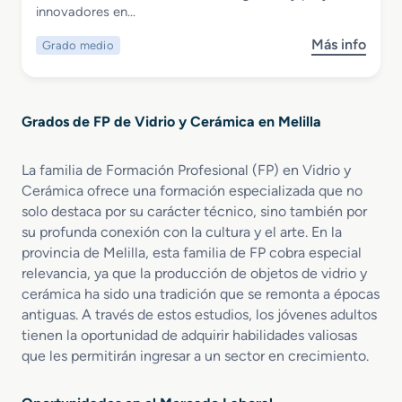
Productos Cerámicos
innovadores en…
i
l
c
o
Más info
Grado medio
s
o
y
o
e
F
b
n
a
r
V
b
Grados de FP de Vidrio y Cerámica en Melilla
e
i
r
G
d
i
r
r
c
La familia de Formación Profesional (FP) en Vidrio y
a
i
a
Cerámica ofrece una formación especializada que no
d
e
c
solo destaca por su carácter técnico, sino también por
o
r
i
su profunda conexión con la cultura y el arte. En la
M
í
ó
provincia de Melilla, esta familia de FP cobra especial
e
a
n
relevancia, ya que la producción de objetos de vidrio y
d
y
d
cerámica ha sido una tradición que se remonta a épocas
i
A
e
antiguas. A través de estos estudios, los jóvenes adultos
o
l
P
tienen la oportunidad de adquirir habilidades valiosas
e
f
r
n
que les permitirán ingresar a un sector en crecimiento.
a
o
F
r
d
a
e
u