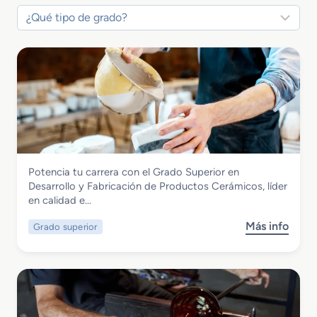
Vidrio y Cerámica
Potencia tu carrera con el Grado Superior en
Grado Superior en Desarrollo y
Desarrollo y Fabricación de Productos Cerámicos, líder
Fabricación de Productos Cerámicos
en calidad e…
Más info
Grado superior
s
o
b
r
e
G