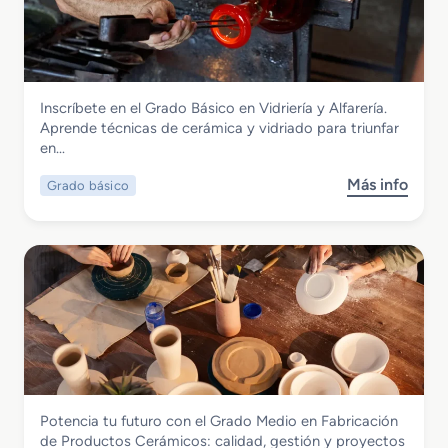
r
a
d
o
S
Vidrio y Cerámica
Inscríbete en el Grado Básico en Vidriería y Alfarería.
u
Grado Básico en Vidriería y Alfarería
Aprende técnicas de cerámica y vidriado para triunfar
p
en…
e
r
Más info
Grado básico
s
i
o
o
b
r
r
e
e
n
G
D
r
e
a
s
d
a
o
r
B
r
Vidrio y Cerámica
Potencia tu futuro con el Grado Medio en Fabricación
á
o
Grado Medio en Fabricación de
de Productos Cerámicos: calidad, gestión y proyectos
s
l