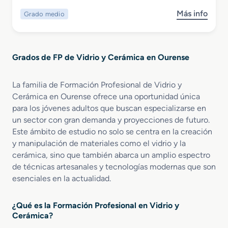
c
o
Más info
Grado medio
s
o
y
o
e
F
b
n
a
r
V
b
Grados de FP de Vidrio y Cerámica en Ourense
e
i
r
G
d
i
r
r
c
La familia de Formación Profesional de Vidrio y
a
i
a
Cerámica en Ourense ofrece una oportunidad única
d
e
c
para los jóvenes adultos que buscan especializarse en
o
r
i
un sector con gran demanda y proyecciones de futuro.
M
í
ó
Este ámbito de estudio no solo se centra en la creación
e
a
n
y manipulación de materiales como el vidrio y la
d
y
d
cerámica, sino que también abarca un amplio espectro
i
A
e
de técnicas artesanales y tecnologías modernas que son
o
l
P
esenciales en la actualidad.
e
f
r
n
a
o
F
r
d
¿Qué es la Formación Profesional en Vidrio y
a
e
u
Cerámica?
b
r
c