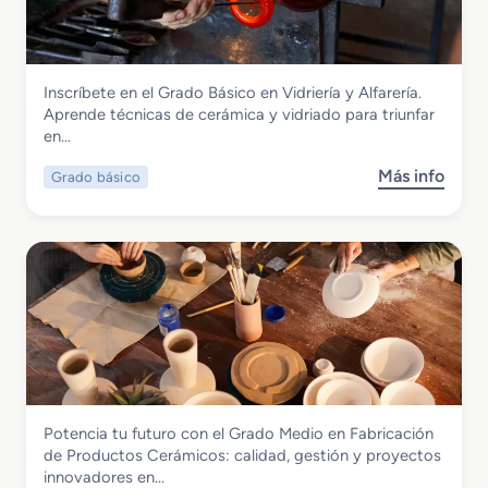
a
d
o
S
Vidrio y Cerámica
Inscríbete en el Grado Básico en Vidriería y Alfarería.
u
Grado Básico en Vidriería y Alfarería
Aprende técnicas de cerámica y vidriado para triunfar
p
en…
e
r
Más info
Grado básico
s
i
o
o
b
r
r
e
e
n
G
D
r
e
a
s
d
a
o
r
B
r
Vidrio y Cerámica
Potencia tu futuro con el Grado Medio en Fabricación
á
o
Grado Medio en Fabricación de
de Productos Cerámicos: calidad, gestión y proyectos
s
l
Productos Cerámicos
innovadores en…
i
l