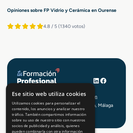
Opiniones sobre FP Vidrio y Cerámica en Ourense
4.8 / 5
(1340 votos)
LinkedIn
Facebook
+34 648 403 873
Ese sitio web utiliza cookies
info@tuformacionprofesional.com
Utilizamos cookies para personalizar el
C/ Alameda Principal 21, 2ª Planta, Málaga
contenido, los anuncios y analizar nuestro
tráfico. También compartimos información
sobre su uso de nuestro sitio con nuestros
socios de publicidad y análisis, quienes
pueden combinarla con otra información