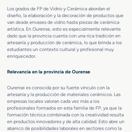
r
í
t
i
Los grados de FP de Vidrio y Cerámica abordan el
a
o
c
diseño, la elaboración y la decoración de productos que
s
a
C
van desde envases de vidrio hasta piezas de cerámica
c
e
artística. En Ourense, esto es especialmente relevante
i
r
dado que la provincia cuenta con una rica tradición en
ó
á
artesanía y producción de cerámica, lo que brinda a los
n
m
estudiantes un contexto cultural y profesional muy
d
i
enriquecedor.
e
c
P
o
r
s
Relevancia en la provincia de Ourense
o
d
Ourense es conocida por su fuerte vínculo con la
u
artesanía y la producción de materiales cerámicos. Las
c
empresas locales valoran cada vez más a los
t
o
profesionales formados en esta familia de FP, ya que la
s
formación técnica combinada con la creatividad resulta
C
en productos innovadores y de alta calidad. Esto abre un
e
abanico de posibilidades laborales en sectores como la