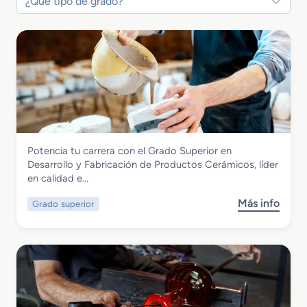
Vidrio y Cerámica
Potencia tu carrera con el Grado Superior en
Grado Superior en Desarrollo y
Desarrollo y Fabricación de Productos Cerámicos, líder
Fabricación de Productos Cerámicos
en calidad e…
Más info
Grado superior
s
o
b
r
e
G
r