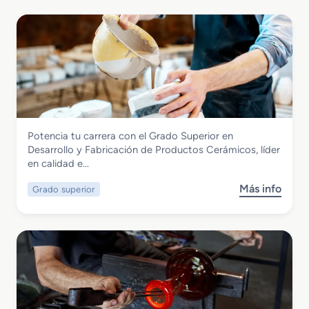
Vidrio y Cerámica
Potencia tu carrera con el Grado Superior en
Grado Superior en Desarrollo y
Desarrollo y Fabricación de Productos Cerámicos, líder
Fabricación de Productos Cerámicos
en calidad e…
Más info
Grado superior
s
o
b
r
e
G
r
a