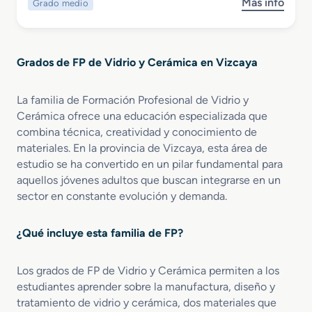
Más info
Grado medio
s
o
y
o
e
F
b
n
a
r
V
b
Grados de FP de Vidrio y Cerámica en Vizcaya
e
i
r
G
d
i
r
r
c
La familia de Formación Profesional de Vidrio y
a
i
a
Cerámica ofrece una educación especializada que
d
e
c
combina técnica, creatividad y conocimiento de
o
r
i
materiales. En la provincia de Vizcaya, esta área de
M
í
ó
estudio se ha convertido en un pilar fundamental para
e
a
n
aquellos jóvenes adultos que buscan integrarse en un
d
y
d
sector en constante evolución y demanda.
i
A
e
o
l
P
e
f
r
¿Qué incluye esta familia de FP?
n
a
o
F
r
d
Los grados de FP de Vidrio y Cerámica permiten a los
a
e
u
estudiantes aprender sobre la manufactura, diseño y
b
r
c
r
tratamiento de vidrio y cerámica, dos materiales que
í
t