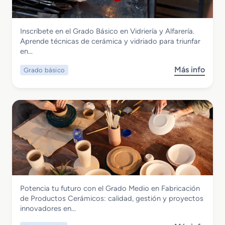
d
o
S
Vidrio y Cerámica
Inscríbete en el Grado Básico en Vidriería y Alfarería.
u
Grado Básico en Vidriería y Alfarería
Aprende técnicas de cerámica y vidriado para triunfar
p
en…
e
r
Más info
Grado básico
s
i
o
o
b
r
r
e
e
n
G
D
r
e
a
s
d
a
o
r
B
r
Vidrio y Cerámica
Potencia tu futuro con el Grado Medio en Fabricación
á
o
Grado Medio en Fabricación de
de Productos Cerámicos: calidad, gestión y proyectos
s
l
Productos Cerámicos
innovadores en…
i
l
c
o