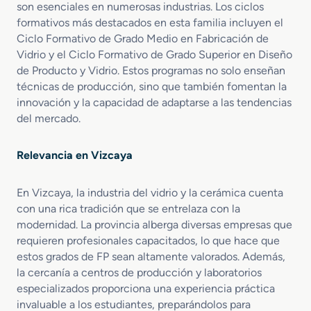
i
a
son esenciales en numerosas industrias. Los ciclos
o
c
s
formativos más destacados en esta familia incluyen el
a
C
Ciclo Formativo de Grado Medio en Fabricación de
c
e
Vidrio y el Ciclo Formativo de Grado Superior en Diseño
i
r
de Producto y Vidrio. Estos programas no solo enseñan
ó
á
técnicas de producción, sino que también fomentan la
n
m
innovación y la capacidad de adaptarse a las tendencias
d
i
del mercado.
e
c
P
o
r
s
Relevancia en Vizcaya
o
d
En Vizcaya, la industria del vidrio y la cerámica cuenta
u
c
con una rica tradición que se entrelaza con la
t
modernidad. La provincia alberga diversas empresas que
o
requieren profesionales capacitados, lo que hace que
s
estos grados de FP sean altamente valorados. Además,
C
la cercanía a centros de producción y laboratorios
e
especializados proporciona una experiencia práctica
r
invaluable a los estudiantes, preparándolos para
á