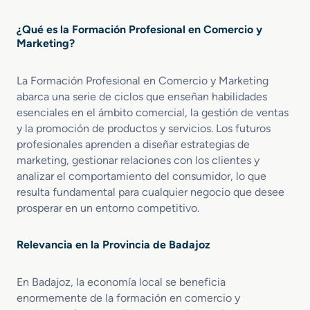
u
o
b
e
¿Qué es la Formación Profesional en Comercio y
l
n
Marketing?
i
A
c
c
i
La Formación Profesional en Comercio y Marketing
t
d
abarca una serie de ciclos que enseñan habilidades
i
a
v
esenciales en el ámbito comercial, la gestión de ventas
d
i
y la promoción de productos y servicios. Los futuros
d
profesionales aprenden a diseñar estrategias de
a
marketing, gestionar relaciones con los clientes y
d
analizar el comportamiento del consumidor, lo que
e
resulta fundamental para cualquier negocio que desee
s
prosperar en un entorno competitivo.
C
o
m
Relevancia en la Provincia de Badajoz
e
r
En Badajoz, la economía local se beneficia
c
enormemente de la formación en comercio y
i