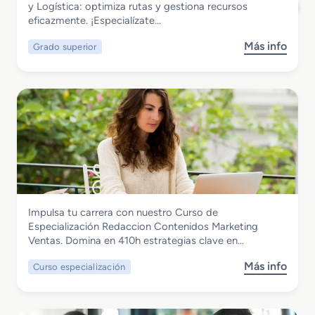
Grado Superior en Transporte y Logística
y Logística: optimiza rutas y gestiona recursos
E
z
eficazmente. ¡Especialízate…
s
a
p
c
Más info
Grado superior
s
e
i
o
c
ó
b
i
n
r
a
d
e
l
e
G
i
P
r
z
r
a
a
o
d
c
d
o
i
u
S
ó
c
Comercio y Marketing
Impulsa tu carrera con nuestro Curso de
u
n
t
Curso de Especialización Redaccion
Especialización Redaccion Contenidos Marketing
p
C
o
Contenidos Marketing Ventas
Ventas. Domina en 410h estrategias clave en…
e
o
s
r
m
A
Más info
Curso especialización
s
i
e
l
o
o
r
i
b
r
c
m