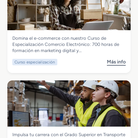
G
r
a
d
o
M
Comercio y Marketing
Domina el e-commerce con nuestro Curso de
e
Curso de Especialización Comercio
Especialización Comercio Electrónico: 700 horas de
d
Electronico
formación en marketing digital y…
i
o
Más info
Curso especialización
s
e
o
n
b
C
r
o
e
m
C
e
u
r
r
c
s
i
o
a
d
l
Comercio y Marketing
Impulsa tu carrera con el Grado Superior en Transporte
e
i