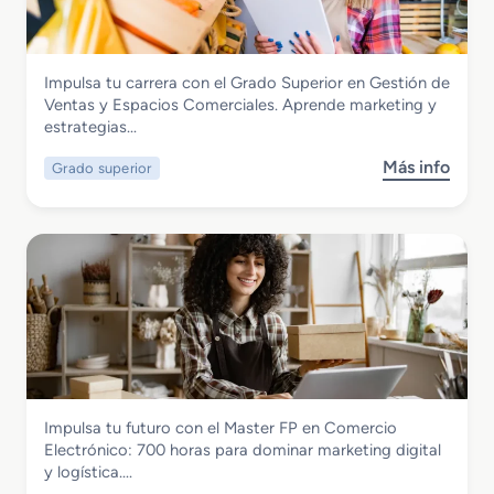
R
s
n
n
r
o
C
a
s
d
o
l
s
Comercio y Marketing
Impulsa tu carrera con el Grado Superior en Gestión de
e
n
Grado Superior en Gestión de Ventas y
Ventas y Espacios Comerciales. Aprende marketing y
E
t
Espacios Comerciales
estrategias…
s
e
p
n
Más info
Grado superior
s
e
i
o
c
d
b
i
o
r
a
s
e
l
M
G
i
a
r
z
r
a
a
k
d
c
e
o
i
t
S
ó
i
Comercio y Marketing
Impulsa tu futuro con el Master FP en Comercio
u
n
n
Master FP en Comercio Electronico
Electrónico: 700 horas para dominar marketing digital
p
P
g
y logística….
e
o
V