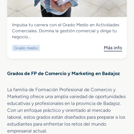
C
S
o
u
m
p
Comercio y Marketing
e
e
Impulsa tu carrera con el Grado Medio en Actividades
r
Grado Medio en Actividades
r
Comerciales. Domina la gestión comercial y dirige tu
c
i
Comerciales
negocio…
i
o
a
Más info
Grado medio
r
s
l
e
o
e
n
b
s
M
r
Grados de FP de Comercio y Marketing en Badajoz
a
e
r
G
k
r
La familia de Formación Profesional de Comercio y
e
a
Marketing ofrece una amplia variedad de oportunidades
t
d
educativas y profesionales en la provincia de Badajoz.
i
o
Con un enfoque práctico y orientado al mercado
n
M
laboral, estos grados están diseñados para preparar a los
g
e
estudiantes para enfrentar los retos del mundo
y
d
P
empresarial actual.
i