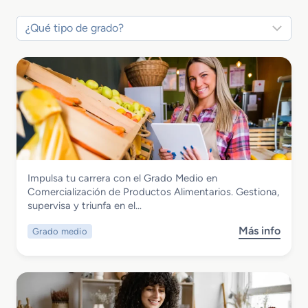
Comercio y Marketing
Impulsa tu carrera con el Grado Medio en
Grado Medio en Comercialización de
Comercialización de Productos Alimentarios. Gestiona,
Productos Alimentarios
supervisa y triunfa en el…
Más info
Grado medio
s
o
b
r
e