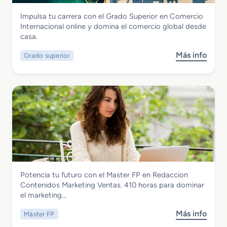
r
ó
Comercio y Marketing
Impulsa tu carrera con el Grado Superior en Comercio
F
n
Grado Superior en Comercio
Internacional online y domina el comercio global desde
P
R
Internacional
casa.
e
e
n
d
Más info
Grado superior
s
P
a
o
o
c
b
s
c
r
i
i
e
c
o
G
i
n
r
o
C
a
n
o
d
a
n
o
m
t
S
i
e
Comercio y Marketing
Potencia tu futuro con el Master FP en Redaccion
u
e
n
Master FP en Redaccion Contenidos
Contenidos Marketing Ventas. 410 horas para dominar
p
n
i
Marketing Ventas
el marketing…
e
t
d
r
o
o
Más info
Máster FP
s
i
B
s