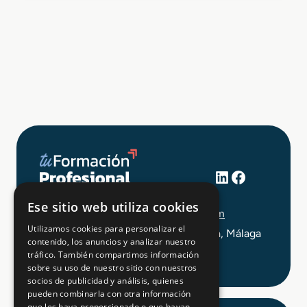
LinkedIn
Facebook
+34 648 403 873
Ese sitio web utiliza cookies
info@tuformacionprofesional.com
Utilizamos cookies para personalizar el
C/ Alameda Principal 21, 2ª Planta, Málaga
contenido, los anuncios y analizar nuestro
tráfico. También compartimos información
sobre su uso de nuestro sitio con nuestros
socios de publicidad y análisis, quienes
pueden combinarla con otra información
que les haya proporcionado o que hayan