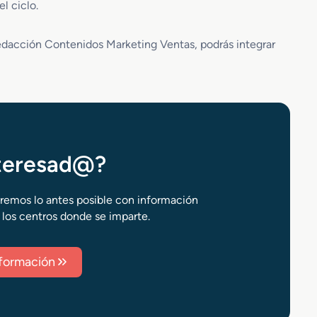
l ciclo.
edacción Contenidos Marketing Ventas, podrás integrar
nteresad@?
aremos lo antes posible con información
 los centros donde se imparte.
información