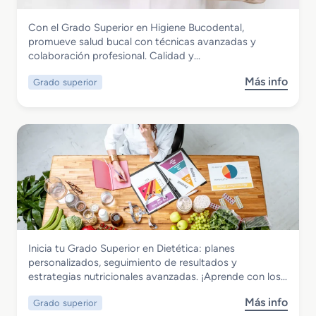
o
M
Sanidad
Con el Grado Superior en Higiene Bucodental,
e
Grado Superior en Higiene Bucodental
promueve salud bucal con técnicas avanzadas y
d
colaboración profesional. Calidad y…
i
o
Más info
Grado superior
s
e
o
n
b
E
r
m
e
e
G
r
r
g
a
e
d
n
o
c
S
i
Sanidad
Inicia tu Grado Superior en Dietética: planes
u
a
Grado Superior en Dietética
personalizados, seguimiento de resultados y
p
s
estrategias nutricionales avanzadas. ¡Aprende con los…
e
S
r
a
Más info
Grado superior
s
i
n