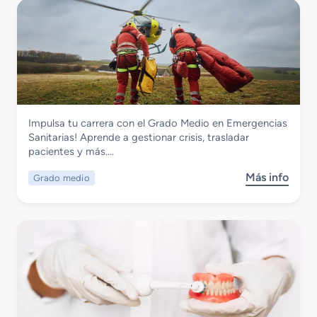
Sanidad
Impulsa tu carrera con el Grado Medio en Emergencias
Grado Medio en Emergencias Sanitarias
Sanitarias! Aprende a gestionar crisis, trasladar
pacientes y más….
Más info
Grado medio
s
o
b
r
e
G
r
a
d