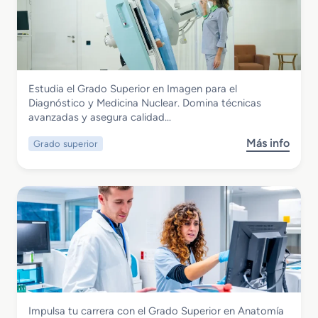
G
m
s
r
a
a
c
d
i
o
a
S
y
Sanidad
Estudia el Grado Superior en Imagen para el
u
P
Grado Superior en Imagen para el
Diagnóstico y Medicina Nuclear. Domina técnicas
p
a
Diagnóstico y Medicina Nuclear
avanzadas y asegura calidad…
e
r
r
a
Más info
Grado superior
s
i
f
o
o
a
b
r
r
r
e
m
e
n
a
G
R
c
r
a
i
a
d
a
d
i
o
o
S
t
Sanidad
Impulsa tu carrera con el Grado Superior en Anatomía
u
e