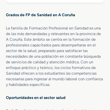
o
o
ó
o
b
r
n
y
r
e
y
o
Grados de FP de Sanidad en A Coruña
e
n
A
G
A
d
r
u
m
La familia de Formación Profesional en Sanidad es una
a
d
i
de las más demandadas y relevantes en la provincia de
d
i
n
A Coruña. Este ámbito se centra en la formación de
o
o
i
profesionales capacitados para desempeñarse en el
M
l
s
sector de la salud, preparado para satisfacer las
e
o
t
necesidades de una población en constante búsqueda
d
g
r
de servicios de calidad y atención médica. Con un
i
í
a
enfoque práctico y teórico, los ciclos formativos de
o
a
c
Sanidad ofrecen a los estudiantes las competencias
e
P
i
n
necesarias para ingresar al mundo laboral con confianza
r
ó
C
o
y habilidades específicas.
n
u
t
S
i
é
a
Oportunidades en el sector salud
d
s
n
a
i
i
d
c