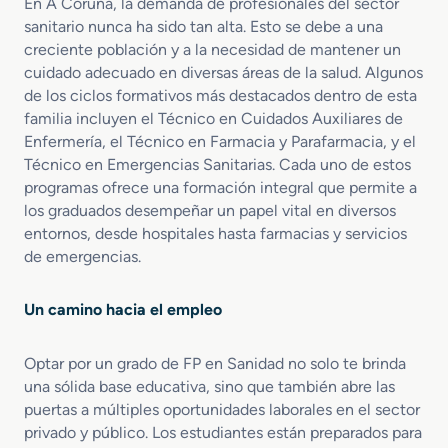
t
En A Coruña, la demanda de profesionales del sector
o
a
a
sanitario nunca ha sido tan alta. Esto se debe a una
s
r
creciente población y a la necesidad de mantener un
A
i
cuidado adecuado en diversas áreas de la salud. Algunos
u
a
de los ciclos formativos más destacados dentro de esta
x
s
familia incluyen el Técnico en Cuidados Auxiliares de
i
Enfermería, el Técnico en Farmacia y Parafarmacia, y el
l
Técnico en Emergencias Sanitarias. Cada uno de estos
i
a
programas ofrece una formación integral que permite a
r
los graduados desempeñar un papel vital en diversos
e
entornos, desde hospitales hasta farmacias y servicios
s
de emergencias.
d
e
Un camino hacia el empleo
E
n
f
Optar por un grado de FP en Sanidad no solo te brinda
e
una sólida base educativa, sino que también abre las
r
puertas a múltiples oportunidades laborales en el sector
m
privado y público. Los estudiantes están preparados para
e