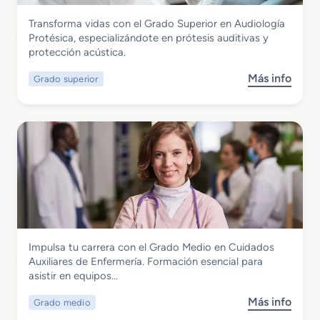
c
S
r
i
l
Sanidad
Transforma vidas con el Grado Superior en Audiología
u
ó
t
e
Grado Superior en Audiología Protésica
Protésica, especializándote en prótesis auditivas y
p
t
o
a
protección acústica.
e
e
d
r
r
s
i
Más info
Grado superior
s
i
i
a
o
o
s
g
b
r
y
n
r
e
P
ó
e
n
r
s
G
D
o
t
r
o
d
i
a
c
u
c
d
u
c
o
o
m
t
S
e
o
Sanidad
Impulsa tu carrera con el Grado Medio en Cuidados
u
n
s
Grado Medio en Cuidados Auxiliares de
Auxiliares de Enfermería. Formación esencial para
p
t
d
Enfermería
asistir en equipos…
e
a
e
r
c
A
Más info
Grado medio
s
i
i
p