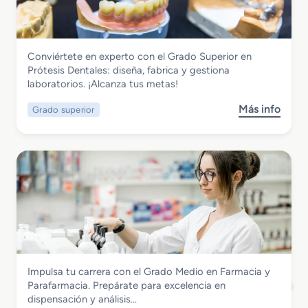
a
e
d
t
o
é
S
t
Sanidad
Conviértete en experto con el Grado Superior en
u
i
Grado Superior en Prótesis Dentales
Prótesis Dentales: diseña, fabrica y gestiona
p
c
laboratorios. ¡Alcanza tus metas!
e
a
r
Más info
Grado superior
s
i
o
o
b
r
r
e
e
n
G
L
r
a
a
b
d
o
o
r
S
a
Sanidad
Impulsa tu carrera con el Grado Medio en Farmacia y
u
t
Grado Medio en Farmacia y Parafarmacia
Parafarmacia. Prepárate para excelencia en
p
o
dispensación y análisis…
e
r