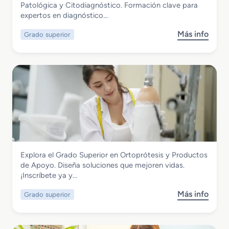
Grado Superior en Anatomía Patológica
Patológica y Citodiagnóstico. Formación clave para
p
r
y Citodiagnóstico
expertos en diagnóstico…
e
a
r
p
Más info
Grado superior
s
i
i
o
o
a
b
r
y
r
e
D
e
n
o
G
I
s
r
m
i
a
a
m
d
g
e
o
e
t
S
n
r
Sanidad
Explora el Grado Superior en Ortoprótesis y Productos
u
p
í
Grado Superior en Ortoprótesis y
de Apoyo. Diseña soluciones que mejoren vidas.
p
a
a
Productos de Apoyo
¡Inscríbete ya y…
e
r
r
a
Más info
Grado superior
s
i
e
o
o
l
b
r
D