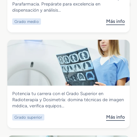
Grado Medio en Farmacia y Parafarmacia
Parafarmacia. Prepárate para excelencia en
p
o
dispensación y análisis…
e
r
r
i
Más info
Grado medio
s
i
o
o
o
C
b
r
l
r
e
í
e
n
n
G
P
i
r
r
c
a
ó
o
d
t
y
o
e
B
M
s
i
Sanidad
Potencia tu carrera con el Grado Superior en
e
i
o
Grado Superior en Radioterapia y
Radioterapia y Dosimetría: domina técnicas de imagen
d
s
m
Dosimetría
médica, verifica equipos…
i
D
é
o
e
d
Más info
Grado superior
s
e
n
i
o
n
t
c
b
F
a
o