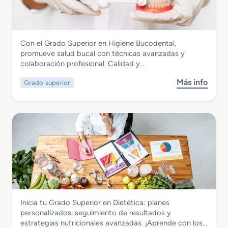
a
d
o
M
Sanidad
Con el Grado Superior en Higiene Bucodental,
e
Grado Superior en Higiene Bucodental
promueve salud bucal con técnicas avanzadas y
d
colaboración profesional. Calidad y…
i
o
Más info
Grado superior
s
e
o
n
b
E
r
m
e
e
G
r
r
g
a
e
d
n
o
c
S
i
Sanidad
Inicia tu Grado Superior en Dietética: planes
u
a
Grado Superior en Dietética
personalizados, seguimiento de resultados y
p
s
estrategias nutricionales avanzadas. ¡Aprende con los…
e
S