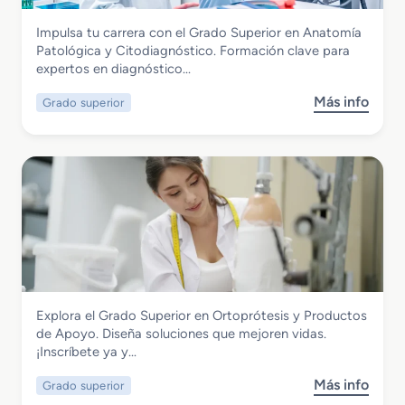
S
t
Sanidad
Impulsa tu carrera con el Grado Superior en Anatomía
u
e
Grado Superior en Anatomía Patológica
Patológica y Citodiagnóstico. Formación clave para
p
r
y Citodiagnóstico
expertos en diagnóstico…
e
a
r
p
Más info
Grado superior
s
i
i
o
o
a
b
r
y
r
e
D
e
n
o
G
I
s
r
m
i
a
a
m
d
g
e
o
e
t
S
n
r
Sanidad
Explora el Grado Superior en Ortoprótesis y Productos
u
p
í
Grado Superior en Ortoprótesis y
de Apoyo. Diseña soluciones que mejoren vidas.
p
a
a
Productos de Apoyo
¡Inscríbete ya y…
e
r
r
a
Más info
Grado superior
s
i
e