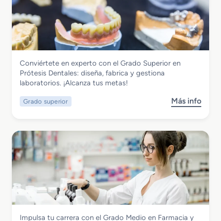
G
D
a
r
i
l
a
e
d
t
o
é
S
t
Sanidad
Conviértete en experto con el Grado Superior en
u
i
Grado Superior en Prótesis Dentales
Prótesis Dentales: diseña, fabrica y gestiona
p
c
laboratorios. ¡Alcanza tus metas!
e
a
r
Más info
Grado superior
s
i
o
o
b
r
r
e
e
n
G
L
r
a
a
b
d
o
o
r
S
a
Sanidad
Impulsa tu carrera con el Grado Medio en Farmacia y
u
t