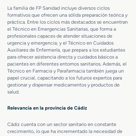
d
s
n
a
i
La familia de FP Sanidad incluye diversos ciclos
i
d
c
t
formativos que ofrecen una sólida preparación teórica y
o
a
a
práctica. Entre los ciclos más destacados se encuentran
s
r
el Técnico en Emergencias Sanitarias, que forma a
A
i
profesionales capaces de atender situaciones de
u
a
urgencia y emergencia; y el Técnico en Cuidados
x
s
Auxiliares de Enfermería, que prepara a los estudiantes
i
para ofrecer asistencia directa y cuidados básicos a
l
pacientes en diferentes entornos sanitarios. Además, el
i
a
Técnico en Farmacia y Parafarmacia también juega un
r
papel crucial, capacitando a los futuros expertos para
e
gestionar y dispensar medicamentos y productos de
s
salud.
d
e
Relevancia en la provincia de Cádiz
E
n
f
Cádiz cuenta con un sector sanitario en constante
e
crecimiento, lo que ha incrementado la necesidad de
r