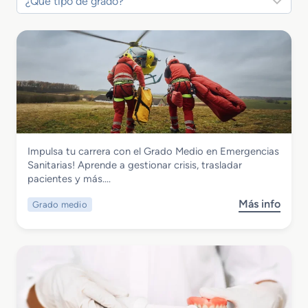
Sanidad
Impulsa tu carrera con el Grado Medio en Emergencias
Grado Medio en Emergencias Sanitarias
Sanitarias! Aprende a gestionar crisis, trasladar
pacientes y más….
Más info
Grado medio
s
o
b
r
e
G
r