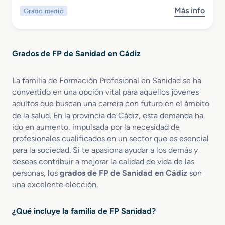
r
c
A
Más info
Grado medio
s
i
i
p
o
o
ó
o
b
r
n
y
r
e
y
o
Grados de FP de Sanidad en Cádiz
e
n
A
G
A
d
r
u
m
La familia de Formación Profesional en Sanidad se ha
a
d
i
convertido en una opción vital para aquellos jóvenes
d
i
n
adultos que buscan una carrera con futuro en el ámbito
o
o
i
de la salud. En la provincia de Cádiz, esta demanda ha
M
l
s
ido en aumento, impulsada por la necesidad de
e
o
t
profesionales cualificados en un sector que es esencial
d
g
r
para la sociedad. Si te apasiona ayudar a los demás y
i
í
a
deseas contribuir a mejorar la calidad de vida de las
o
a
c
personas, los
grados de FP de Sanidad en Cádiz
son
e
P
i
n
una excelente elección.
r
ó
C
o
n
u
t
S
¿Qué incluye la familia de FP Sanidad?
i
é
a