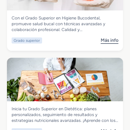
d
o
M
Sanidad
Con el Grado Superior en Higiene Bucodental,
e
Grado Superior en Higiene Bucodental
promueve salud bucal con técnicas avanzadas y
d
colaboración profesional. Calidad y…
i
o
Más info
Grado superior
s
e
o
n
b
E
r
m
e
e
G
r
r
g
a
e
d
n
o
c
S
i
Sanidad
Inicia tu Grado Superior en Dietética: planes
u
a
Grado Superior en Dietética
personalizados, seguimiento de resultados y
p
s
estrategias nutricionales avanzadas. ¡Aprende con los…
e
S
r
a