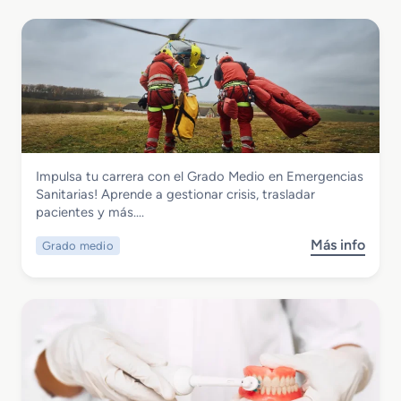
Sanidad
Impulsa tu carrera con el Grado Medio en Emergencias
Grado Medio en Emergencias Sanitarias
Sanitarias! Aprende a gestionar crisis, trasladar
pacientes y más….
Más info
Grado medio
s
o
b
r
e
G
r
a