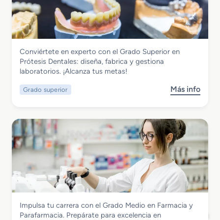
r
i
l
a
e
d
t
o
é
S
t
Sanidad
Conviértete en experto con el Grado Superior en
u
i
Grado Superior en Prótesis Dentales
Prótesis Dentales: diseña, fabrica y gestiona
p
c
laboratorios. ¡Alcanza tus metas!
e
a
r
Más info
Grado superior
s
i
o
o
b
r
r
e
e
n
G
L
r
a
a
b
d
o
o
r
S
a
Sanidad
Impulsa tu carrera con el Grado Medio en Farmacia y
u
t
Grado Medio en Farmacia y Parafarmacia
Parafarmacia. Prepárate para excelencia en
p
o