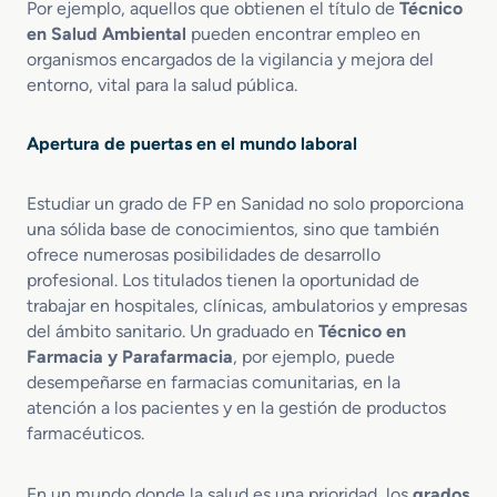
Por ejemplo, aquellos que obtienen el título de
Técnico
e
en Salud Ambiental
pueden encontrar empleo en
r
organismos encargados de la vigilancia y mejora del
í
entorno, vital para la salud pública.
a
Apertura de puertas en el mundo laboral
Estudiar un grado de FP en Sanidad no solo proporciona
una sólida base de conocimientos, sino que también
ofrece numerosas posibilidades de desarrollo
profesional. Los titulados tienen la oportunidad de
trabajar en hospitales, clínicas, ambulatorios y empresas
del ámbito sanitario. Un graduado en
Técnico en
Farmacia y Parafarmacia
, por ejemplo, puede
desempeñarse en farmacias comunitarias, en la
atención a los pacientes y en la gestión de productos
farmacéuticos.
En un mundo donde la salud es una prioridad, los
grados