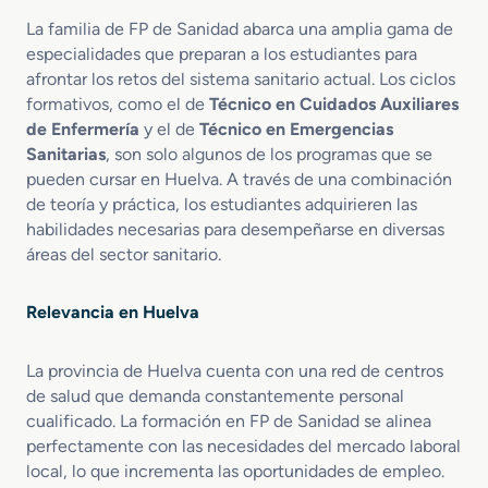
i
i
d
c
t
La familia de FP de Sanidad abarca una amplia gama de
o
a
a
especialidades que preparan a los estudiantes para
s
r
afrontar los retos del sistema sanitario actual. Los ciclos
A
i
formativos, como el de
Técnico en Cuidados Auxiliares
u
a
de Enfermería
y el de
Técnico en Emergencias
x
s
Sanitarias
, son solo algunos de los programas que se
i
pueden cursar en Huelva. A través de una combinación
l
de teoría y práctica, los estudiantes adquirieren las
i
a
habilidades necesarias para desempeñarse en diversas
r
áreas del sector sanitario.
e
s
Relevancia en Huelva
d
e
E
La provincia de Huelva cuenta con una red de centros
n
de salud que demanda constantemente personal
f
cualificado. La formación en FP de Sanidad se alinea
e
perfectamente con las necesidades del mercado laboral
r
local, lo que incrementa las oportunidades de empleo.
m