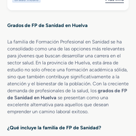
s
i
i
p
o
o
ó
o
b
r
n
y
r
e
y
o
Grados de FP de Sanidad en Huelva
e
n
A
G
A
d
r
u
m
La familia de Formación Profesional en Sanidad se ha
a
d
i
consolidado como una de las opciones más relevantes
d
i
n
para jóvenes que buscan desarrollar una carrera en el
o
o
i
sector salud. En la provincia de Huelva, esta área de
M
l
s
estudio no solo ofrece una formación académica sólida,
e
o
t
sino que también contribuye significativamente a la
d
g
r
atención y el bienestar de la población. Con la creciente
i
í
a
demanda de profesionales de la salud, los
grados de FP
o
a
c
de Sanidad en Huelva
se presentan como una
e
P
i
n
excelente alternativa para aquellos que desean
r
ó
C
o
emprender un camino laboral exitoso.
n
u
t
S
i
é
a
¿Qué incluye la familia de FP de Sanidad?
d
s
n
a