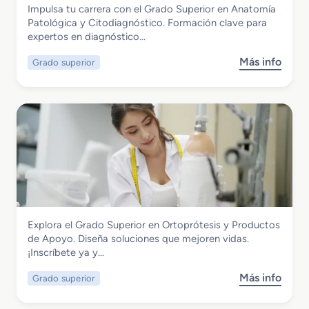
Sanidad
Impulsa tu carrera con el Grado Superior en Anatomía
u
e
Grado Superior en Anatomía Patológica
Patológica y Citodiagnóstico. Formación clave para
p
r
y Citodiagnóstico
expertos en diagnóstico…
e
a
r
p
Más info
Grado superior
s
i
i
o
o
a
b
r
y
r
e
D
e
n
o
G
I
s
r
m
i
a
a
m
d
g
e
o
e
t
S
n
r
Sanidad
Explora el Grado Superior en Ortoprótesis y Productos
u
p
í
Grado Superior en Ortoprótesis y
de Apoyo. Diseña soluciones que mejoren vidas.
p
a
a
Productos de Apoyo
¡Inscríbete ya y…
e
r
r
a
Más info
Grado superior
s
i
e
o
o
l