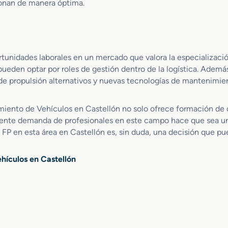
i
ionan de manera óptima.
s
m
E
i
l
e
e
n
c
t
t
unidades laborales en un mercado que valora la especialización.
o
r
pueden optar por roles de gestión dentro de la logística. Adem
A
ó
de propulsión alternativos y nuevas tecnologías de mantenimie
e
n
r
i
miento de Vehículos en Castellón no solo ofrece formación de c
o
c
m
eciente demanda de profesionales en este campo hace que sea un
o
e
s
FP en esta área en Castellón es, sin duda, una decisión que pue
c
y
á
A
hículos en Castellón
n
v
i
i
c
ó
o
n
d
i
e
c
H
o