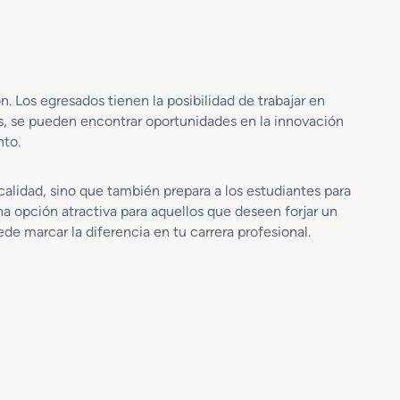
t
i
o
c
S
o
e
d
g
e
u
A
 Los egresados tienen la posibilidad de trabajar en
r
v
ás, se pueden encontrar oportunidades en la innovación
i
i
nto.
d
o
a
n
alidad, sino que también prepara a los estudiantes para
d
e
H
a opción atractiva para aquellos que deseen forjar un
s
i
c
de marcar la diferencia en tu carrera profesional.
b
o
r
n
i
M
d
o
o
t
s
o
E
r
l
d
e
e