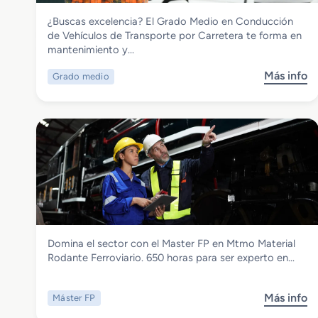
Transporte y Mantenimiento de Vehículos
¿Buscas excelencia? El Grado Medio en Conducción
Grado Medio en Conducción de
de Vehículos de Transporte por Carretera te forma en
Vehículos de Transporte por Carretera
mantenimiento y…
Más info
Grado medio
s
o
b
r
e
G
r
a
d
o
M
Transporte y Mantenimiento de Vehículos
Domina el sector con el Master FP en Mtmo Material
e
Master FP en Mtmo Material Rodante
Rodante Ferroviario. 650 horas para ser experto en…
d
Ferroviario
i
o
Más info
Máster FP
s
e