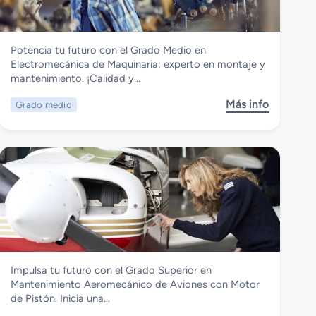
d
n
o
i
S
m
Transporte y Mantenimiento de Vehículos
Potencia tu futuro con el Grado Medio en
u
i
Grado Medio en Electromecánica de
Electromecánica de Maquinaria: experto en montaje y
p
e
Maquinaria
mantenimiento. ¡Calidad y…
e
n
r
t
Más info
Grado medio
s
i
o
o
o
d
b
r
e
r
e
V
e
n
e
G
M
h
r
a
í
a
n
c
d
t
u
o
e
l
M
n
o
Transporte y Mantenimiento de Vehículos
Impulsa tu futuro con el Grado Superior en
e
i
s
Grado Superior en Mantenimiento
Mantenimiento Aeromecánico de Aviones con Motor
d
m
Aeromecánico de Aviones con Motor de
de Pistón. Inicia una…
i
i