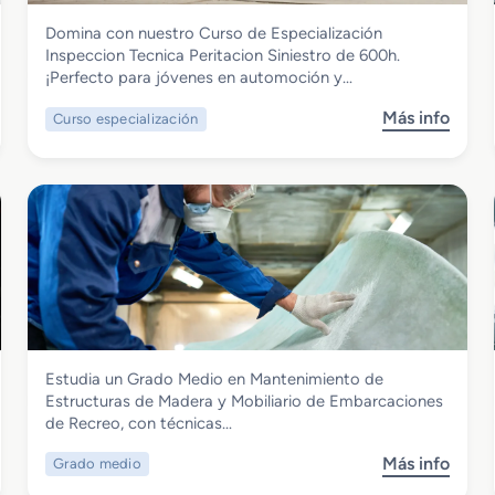
Transporte y Mantenimiento de Vehículos
Domina con nuestro Curso de Especialización
Curso de Especialización Inspeccion
Inspeccion Tecnica Peritacion Siniestro de 600h.
Tecnica Peritacion Siniestro
¡Perfecto para jóvenes en automoción y…
Más info
Curso especialización
s
o
b
r
e
C
u
r
s
o
d
Transporte y Mantenimiento de Vehículos
Estudia un Grado Medio en Mantenimiento de
e
Grado Medio en Mantenimiento de
Estructuras de Madera y Mobiliario de Embarcaciones
E
Estructuras de Madera y Mobiliario de
de Recreo, con técnicas…
s
Embarcaciones de Recreo
p
Más info
Grado medio
s
e