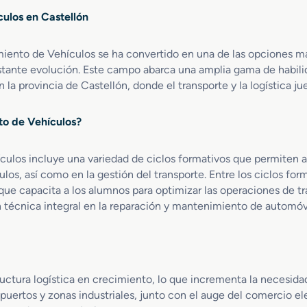
m
G
a
i
i
b
ulos en Castellón
r
n
a
d
a
a
t
l
o
r
d
e
iento de Vehículos se ha convertido en una de las opciones má
R
s
c
o
n
o
nstante evolución. Este campo abarca una amplia gama de habil
a
S
i
d
n la provincia de Castellón, donde el transporte y la logística j
c
u
m
a
i
p
i
n
o
to de Vehículos?
e
e
t
n
r
n
e
e
i
t
F
culos incluye una variedad de ciclos formativos que permiten 
s
o
o
e
d
ulos, así como en la gestión del transporte. Entre los ciclos f
r
d
r
e
que capacita a los alumnos para optimizar las operaciones de t
e
e
r
R
écnica integral en la reparación y mantenimiento de automóvil
n
S
o
e
M
i
v
c
a
s
i
r
n
t
a
e
t
e
r
o
uctura logística en crecimiento, lo que incrementa la necesida
e
m
i
 puertos y zonas industriales, junto con el auge del comercio 
n
a
o