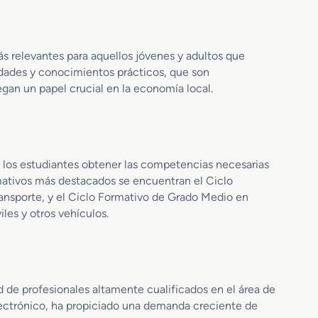
M
a
q
n
a
n
u
e
s
t
i
s
t
e
s relevantes para aquellos jóvenes y adultos que
n
c
e
n
a
idades y conocimientos prácticos, que son
o
r
i
r
uegan un papel crucial en la economía local.
n
F
m
i
M
P
i
a
o
e
e
t
n
n
o
M
t
r
a los estudiantes obtener las competencias necesarias
a
o
d
ormativos más destacados se encuentran el Ciclo
n
A
e
ransporte, y el Ciclo Formativo de Grado Medio en
t
e
T
es y otros vehículos.
e
r
u
n
o
r
i
m
b
m
e
i
i
c
n
d de profesionales altamente cualificados en el área de
e
á
a
electrónico, ha propiciado una demanda creciente de
n
n