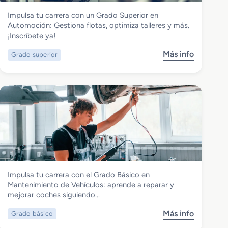
Transporte y Mantenimiento de Vehículos
Impulsa tu carrera con un Grado Superior en
Grado Superior en Automoción
Automoción: Gestiona flotas, optimiza talleres y más.
¡Inscríbete ya!
Más info
Grado superior
s
o
b
r
e
G
r
a
d
o
S
Transporte y Mantenimiento de Vehículos
Impulsa tu carrera con el Grado Básico en
u
Grado Básico en Mantenimiento de
Mantenimiento de Vehículos: aprende a reparar y
p
Vehículos
mejorar coches siguiendo…
e
r
Más info
Grado básico
s
i