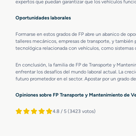
c
expertos que puedan garantizar que los vehículos func
o
á
s
n
c
Oportunidades laborales
i
o
c
n
a
Formarse en estos grados de FP abre un abanico de oport
M
d
talleres mecánicos, empresas de transporte, y también 
o
e
t
tecnológica relacionada con vehículos, como sistemas 
V
o
e
r
En conclusión, la familia de FP de Transporte y Manteni
h
d
í
enfrentar los desafíos del mundo laboral actual. La cr
e
c
futuro prometedor en el sector. Apostar por un grado de 
T
u
u
l
r
Opiniones sobre FP Transporte y Mantenimiento de Ve
o
b
s
i
A
4.8 / 5
(3423 votos)
n
u
a
t
o
m