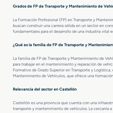
G
v
o
b
Grados de FP de Transporte y Mantenimiento de Vehíc
r
e
m
r
a
s
e
i
d
D
La Formación Profesional (FP) en Transporte y Mantenim
c
d
o
r
á
buscan construir una carrera sólida en un sector en co
o
M
o
n
fundamentales para el desarrollo de una industria vital e
s
e
n
i
E
d
e
c
l
¿Qué es la familia de FP de Transporte y Mantenimien
i
s
o
e
o
d
c
e
e
t
La familia de FP de Transporte y Mantenimiento de Vehí
n
H
r
para trabajar en el mantenimiento y reparación de vehíc
E
e
i
Formativo de Grado Superior en Transporte y Logística, 
l
l
c
Mantenimiento de Vehículos, que ofrece una formación t
e
i
o
c
c
s
t
ó
Relevancia del sector en Castellón
r
p
o
t
Castellón es una provincia que cuenta con una infraestr
m
e
transporte y mantenimiento de vehículos. La cercanía a
e
r