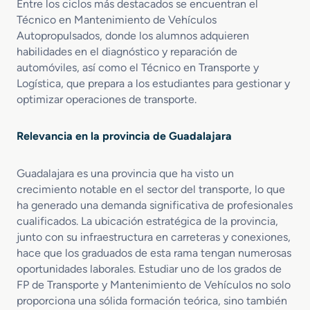
n
Entre los ciclos más destacados se encuentran el
o
i
Técnico en Mantenimiento de Vehículos
S
c
Autopropulsados, donde los alumnos adquieren
e
o
habilidades en el diagnóstico y reparación de
g
d
automóviles, así como el Técnico en Transporte y
u
e
Logística, que prepara a los estudiantes para gestionar y
r
H
optimizar operaciones de transporte.
i
e
d
l
a
i
Relevancia en la provincia de Guadalajara
d
c
H
ó
Guadalajara es una provincia que ha visto un
i
p
b
crecimiento notable en el sector del transporte, lo que
t
r
e
ha generado una demanda significativa de profesionales
i
r
cualificados. La ubicación estratégica de la provincia,
d
o
junto con su infraestructura en carreteras y conexiones,
o
s
hace que los graduados de esta rama tengan numerosas
s
c
oportunidades laborales. Estudiar uno de los grados de
E
o
FP de Transporte y Mantenimiento de Vehículos no solo
l
n
proporciona una sólida formación teórica, sino también
e
M