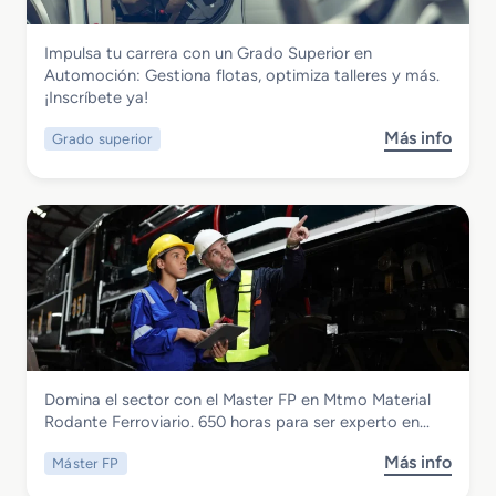
o
i
d
ó
Transporte y Mantenimiento de Vehículos
Impulsa tu carrera con un Grado Superior en
e
n
Grado Superior en Automoción
Automoción: Gestiona flotas, optimiza talleres y más.
E
d
¡Inscríbete ya!
s
e
p
V
Más info
Grado superior
s
e
e
o
c
h
b
i
í
r
a
c
e
l
u
G
i
l
r
z
o
a
a
s
d
c
d
o
i
e
S
ó
T
Transporte y Mantenimiento de Vehículos
Domina el sector con el Master FP en Mtmo Material
u
n
r
Master FP en Mtmo Material Rodante
Rodante Ferroviario. 650 horas para ser experto en…
p
I
a
Ferroviario
e
n
n
Más info
Máster FP
s
r
s
s
o