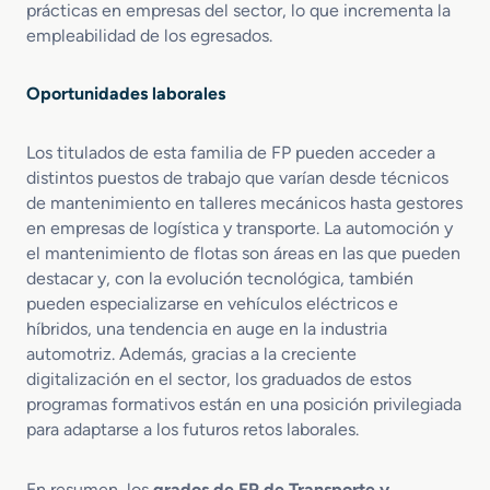
prácticas en empresas del sector, lo que incrementa la
c
o
empleabilidad de los egresados.
t
t
r
o
i
r
Oportunidades laborales
c
d
o
e
s
Los titulados de esta familia de FP pueden acceder a
P
i
distintos puestos de trabajo que varían desde técnicos
s
de mantenimiento en talleres mecánicos hasta gestores
t
en empresas de logística y transporte. La automoción y
ó
el mantenimiento de flotas son áreas en las que pueden
n
destacar y, con la evolución tecnológica, también
pueden especializarse en vehículos eléctricos e
híbridos, una tendencia en auge en la industria
automotriz. Además, gracias a la creciente
digitalización en el sector, los graduados de estos
programas formativos están en una posición privilegiada
para adaptarse a los futuros retos laborales.
En resumen, los
grados de FP de Transporte y