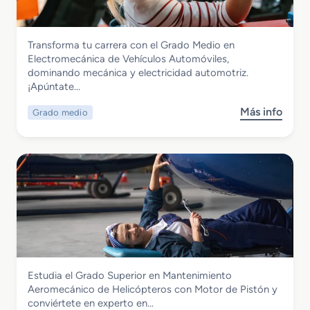
d
t
o
e
S
n
Transporte y Mantenimiento de Vehículos
Transforma tu carrera con el Grado Medio en
u
i
Grado Medio en Electromecánica de
Electromecánica de Vehículos Automóviles,
p
m
Vehículos Automóviles
dominando mecánica y electricidad automotriz.
e
i
¡Apúntate…
r
e
i
n
Más info
Grado medio
s
o
t
o
r
o
b
e
d
r
n
e
e
M
S
G
a
i
r
n
s
a
t
t
d
e
e
o
n
m
M
i
a
Transporte y Mantenimiento de Vehículos
Estudia el Grado Superior en Mantenimiento
e
m
s
Grado Superior en Mantenimiento
Aeromecánico de Helicópteros con Motor de Pistón y
d
i
E
Aeromecánico de Helicópteros con
conviértete en experto en…
i
e