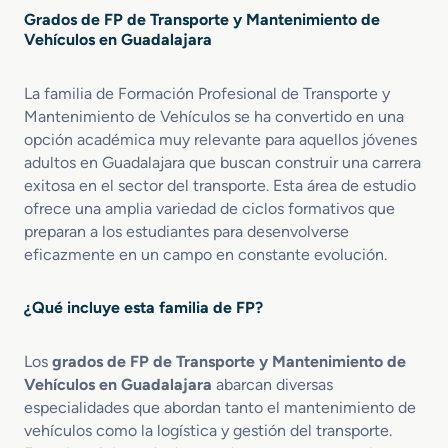
M
M
e
n
e
Grados de FP de Transporte y Mantenimiento de
a
a
h
e
A
Vehículos en Guadalajara
s
n
í
s
e
t
t
c
c
r
e
e
La familia de Formación Profesional de Transporte y
u
o
o
r
n
l
Mantenimiento de Vehículos se ha convertido en una
n
n
F
i
o
M
opción académica muy relevante para aquellos jóvenes
a
P
m
s
o
v
adultos en Guadalajara que buscan construir una carrera
e
i
A
t
e
exitosa en el sector del transporte. Esta área de estudio
n
e
u
o
s
ofrece una amplia variedad de ciclos formativos que
M
n
t
r
preparan a los estudiantes para desenvolverse
a
t
o
d
eficazmente en un campo en constante evolución.
n
o
m
e
t
A
ó
P
e
e
v
i
¿Qué incluye esta familia de FP?
n
r
i
s
i
o
l
t
Los
grados de FP de Transporte y Mantenimiento de
m
m
e
ó
i
Vehículos en Guadalajara
abarcan diversas
e
s
n
e
c
especialidades que abordan tanto el mantenimiento de
n
á
vehículos como la logística y gestión del transporte.
t