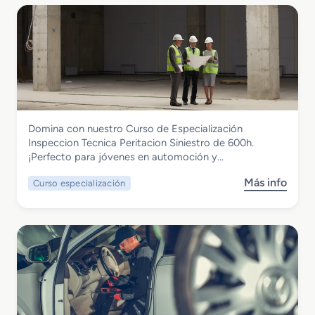
r
e
G
r
a
d
o
M
Transporte y Mantenimiento de Vehículos
Domina con nuestro Curso de Especialización
e
Curso de Especialización Inspeccion
Inspeccion Tecnica Peritacion Siniestro de 600h.
d
Tecnica Peritacion Siniestro
¡Perfecto para jóvenes en automoción y…
i
o
Más info
Curso especialización
s
e
o
n
b
C
r
o
e
n
C
d
u
u
r
c
s
c