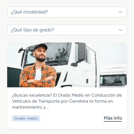
Transporte y Mantenimiento de Vehículos
¿Buscas excelencia? El Grado Medio en Conducción de
Grado Medio en Conducción de
Vehículos de Transporte por Carretera te forma en
Vehículos de Transporte por Carretera
mantenimiento y…
Más info
Grado medio
s
o
b